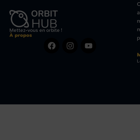
O
a
m
m
Mettez-vous en orbite !
À propos
p
M
L